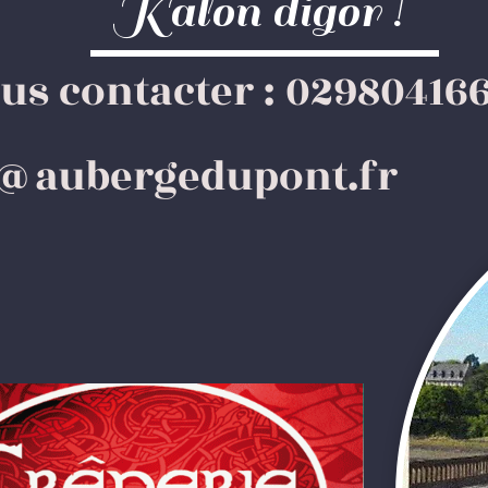
Kalon digor !
us contacter : 02980416
t@aubergedupont.fr