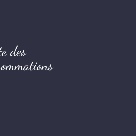
te des
sommations