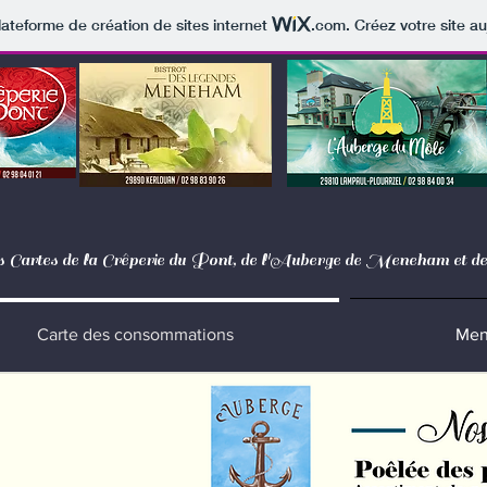
lateforme de création de sites internet
.com
. Créez votre site au
s Cartes de la Crêperie du Pont, de l'Auberge de Meneham et 
Carte des consommations
Men