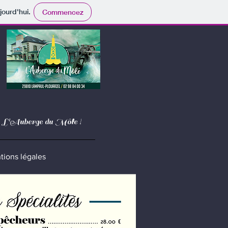
jourd'hui.
Commencez
de L'Auberge du Môle !
tions légales