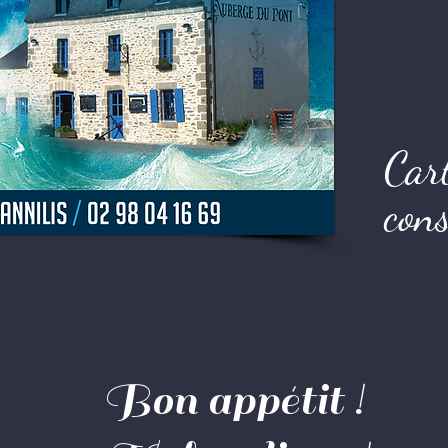
Car
con
Bon appétit !